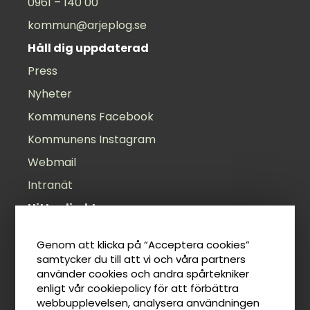
0961 – 140 00
kommun@arjeplog.se
Håll dig uppdaterad
Press
Nyheter
Kommunens Facebook
Kommunens Instagram
Webmail
Intranät
Hitta direkt
Öppettider
Genom att klicka på “Acceptera cookies”
Felanmälan
samtycker du till att vi och våra partners
använder cookies och andra spårtekniker
Anslagstavla
enligt vår cookiepolicy för att förbättra
Lediga jobb
webbupplevelsen, analysera användningen