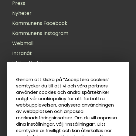
Press
Nyheter
Kommunens Facebook
Kommunens Instagram
Webmail
Intranät
Hitta direkt
Öppettider
Genom att klicka på “Acceptera cookies”
Felanmälan
samtycker du till att vi och våra partners
använder cookies och andra spårtekniker
Anslagstavla
enligt vår cookiepolicy för att förbättra
Lediga jobb
webbupplevelsen, analysera användningen
av webbplatsen och anpassa
Tillgänglighetsredogörelse
marknadsföringsinsatser. Om du vill anpassa
Taxor
dina inställningar, välj “Inställningar”. Ditt
samtycke är frivilligt och kan återkallas när