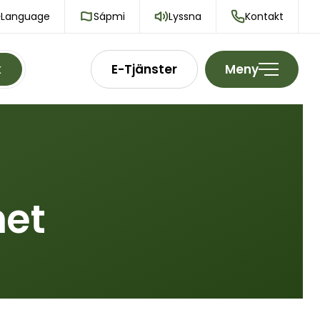
Language
Sápmi
Lyssna
Kontakt
k
E-Tjänster
Meny
het