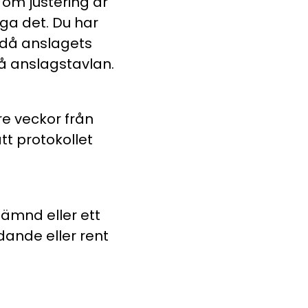
 om justering är
ga det. Du har
 då anslagets
på anslagstavlan.
re veckor från
t protokollet
nämnd eller ett
ande eller rent