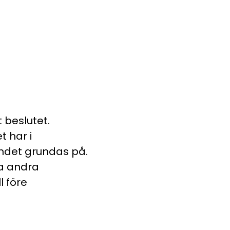
 beslutet.
t har i
ndet grundas på.
ta andra
 före