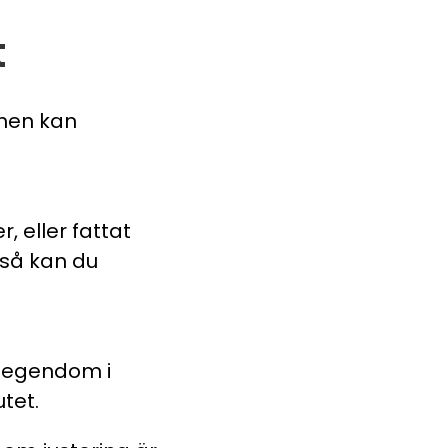
t
nen kan
 eller fattat
, så kan du
t egendom i
tet.