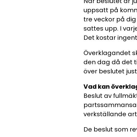
När beslutet är j
uppsatt på ko
tre veckor på di
sattes upp. I var
Det kostar ingent
Överklagandet ska
den dag då det t
över beslutet jus
Vad kan överkla
Beslut av fullmäk
partssammansatt 
verkställande art
De beslut som rev