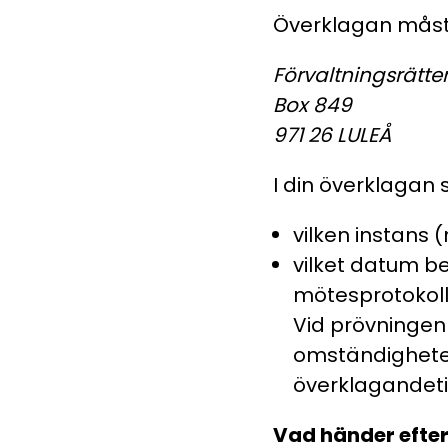
Överklagan måste v
Förvaltningsrätten
Box 849
971 26 LULEÅ
I din överklagan s
vilken instans
vilket datum be
mötesprotokol
Vid prövningen
omständigheter
överklagandet
Vad händer efter