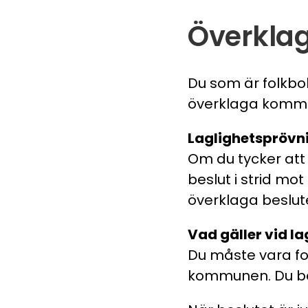
Överklag
Du som är folkb
överklaga kommu
Laglighetspröv
Om du tycker att
beslut i strid mot
överklaga beslut
Vad gäller vid l
Du måste vara fo
kommunen. Du beh