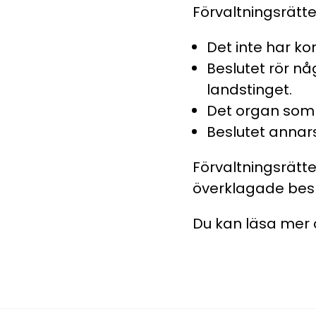
Förvaltningsrätt
Det inte har kom
Beslutet rör n
landstinget.
Det organ som h
Beslutet annars
Förvaltningsrätt
överklagade besl
Du kan läsa mer 