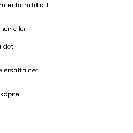
r fram till att:
nen eller
 det.
e ersätta det
kapitel.