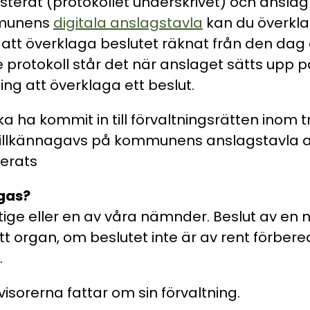
usterat (protokollet underskrivet) och anslag
mmunens
digitala anslagstavla
kan du överkla
g att överklaga beslutet räknat från den dag
je protokoll står det när anslaget sätts upp 
ing att överklaga ett beslut.
 ha kommit in till förvaltningsrätten inom t
illkännagavs på kommunens anslagstavla at
terats
gas?
tige eller en av våra nämnder. Beslut av en 
organ, om beslutet inte är av rent förbered
.
isorerna fattar om sin förvaltning.