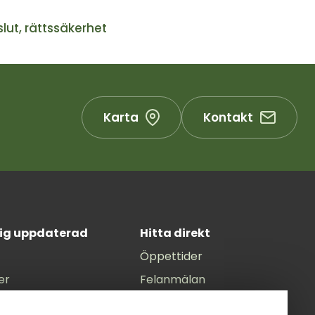
lut, rättssäkerhet
Karta
Kontakt
dig uppdaterad
Hitta direkt
Öppettider
er
Felanmälan
unens Facebook
Anslagstavla