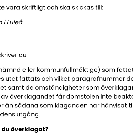
ara skriftligt och ska skickas till:
 i Luleå
kriver du:
 (nämnd eller kommunfullmäktige) som fattat
slutet fattats och vilket paragrafnummer de
let samt de omständigheter som överklaga
 av överklagandet får domstolen inte beak
 än sådana som klaganden har hänvisat till
idens utgång.
 du överklagat?