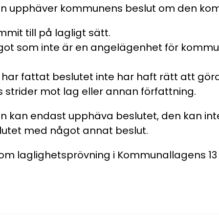
en upphäver kommunens beslut om den komme
mit till på lagligt sätt.
ågot som inte är en angelägenhet för kommu
ar fattat beslutet inte har haft rätt att göra
 strider mot lag eller annan författning.
en kan endast upphäva beslutet, den kan int
utet med något annat beslut.
om laglighetsprövning i Kommunallagens 13 