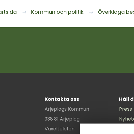
artsida
Kommun och politik
Överklaga bes
Kontakta oss
Håll 
Arjeplogs Kommun
Press
938 81 Arjeplog
Nyhet
Växeltelefon:
Komm