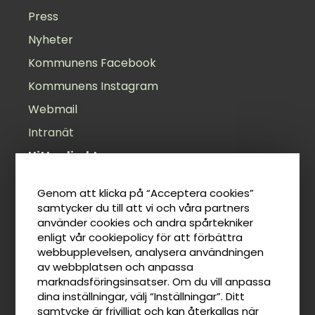
Press
Nyheter
Kommunens Facebook
Kommunens Instagram
Webmail
Intranät
Hitta direkt
Öppettider
Genom att klicka på “Acceptera cookies”
Felanmälan
samtycker du till att vi och våra partners
använder cookies och andra spårtekniker
Anslagstavla
enligt vår cookiepolicy för att förbättra
Lediga jobb
webbupplevelsen, analysera användningen
av webbplatsen och anpassa
Tillgänglighetsredogörelse
marknadsföringsinsatser. Om du vill anpassa
Taxor
dina inställningar, välj “Inställningar”. Ditt
samtycke är frivilligt och kan återkallas när