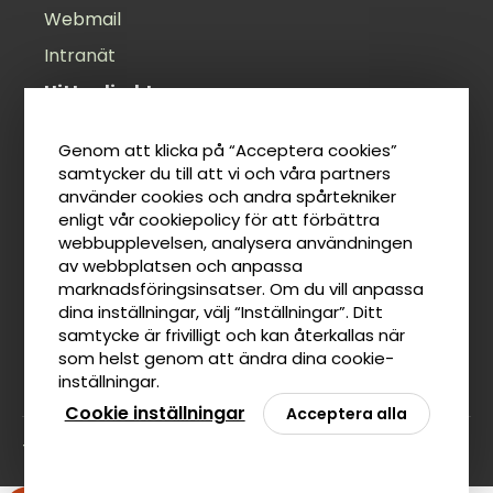
Webmail
Intranät
Hitta direkt
Öppettider
Genom att klicka på “Acceptera cookies”
Felanmälan
samtycker du till att vi och våra partners
använder cookies och andra spårtekniker
Anslagstavla
enligt vår cookiepolicy för att förbättra
Lediga jobb
webbupplevelsen, analysera användningen
av webbplatsen och anpassa
Tillgänglighetsredogörelse
marknadsföringsinsatser. Om du vill anpassa
Taxor
dina inställningar, välj “Inställningar”. Ditt
samtycke är frivilligt och kan återkallas när
som helst genom att ändra dina cookie-
inställningar.
Cookie inställningar
Acceptera alla
Tillbaka till toppen av sidan