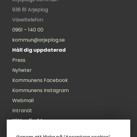
938 81 Arjeplog
Växeltelefon:
0961 – 140 00
kommun@arjeplog.se
Håll dig uppdaterad
Press
Nyheter
Kommunens Facebook
Kommunens Instagram
Webmail
Intranät
Hitta direkt
Öppettider
Genom att klicka på “Acceptera cookies”