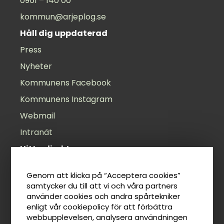
0961 – 140 00
kommun@arjeplog.se
Håll dig uppdaterad
Press
Nyheter
Kommunens Facebook
Kommunens Instagram
Webmail
Intranät
Hitta direkt
Öppettider
Genom att klicka på “Acceptera cookies”
Felanmälan
samtycker du till att vi och våra partners
använder cookies och andra spårtekniker
Anslagstavla
enligt vår cookiepolicy för att förbättra
Lediga jobb
webbupplevelsen, analysera användningen