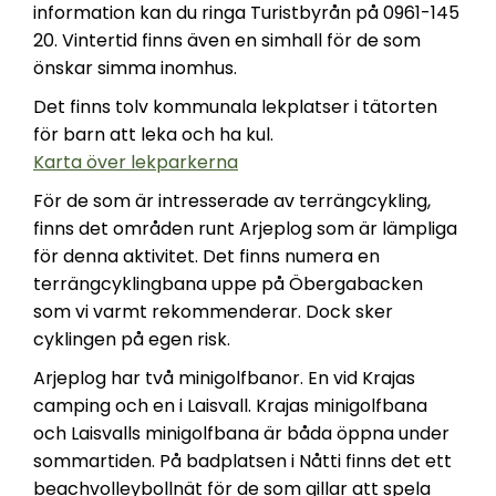
information kan du ringa Turistbyrån på 0961-145
20. Vintertid finns även en simhall för de som
önskar simma inomhus​.
Det finns tolv kommunala lekplatser i tätorten
för barn att leka och ha kul.
Karta över lekparkerna
För de som är intresserade av terrängcykling,
finns det områden runt Arjeplog som är lämpliga
för denna aktivitet. Det finns numera en
terrängcyklingbana uppe på Öbergabacken
som vi varmt rekommenderar. Dock sker
cyklingen på egen risk.
Arjeplog har två minigolfbanor. En vid Krajas
camping och en i Laisvall. Krajas minigolfbana
och Laisvalls minigolfbana är båda öppna under
sommartiden​. På badplatsen i Nåtti finns det ett
beachvolleybollnät för de som gillar att spela