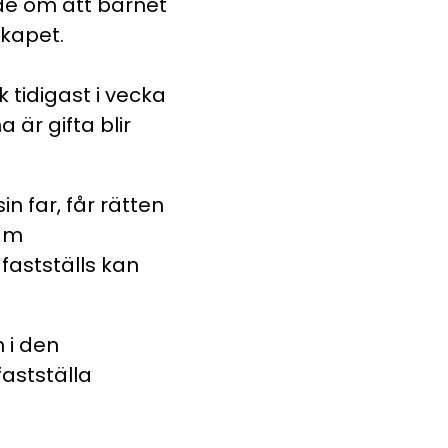
e om att barnet
kapet.
 tidigast i vecka
är gifta blir
in far, får rätten
sam
astställs kan
 i den
astställa