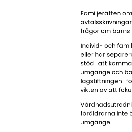
Familjerätten o
avtalsskrivningar
frågor om barns
Individ- och fam
eller har separer
stöd i att komma
umgänge och barn
lagstiftningen i 
vikten av att fok
Vårdnadsutrednin
föräldrarna inte
umgänge.