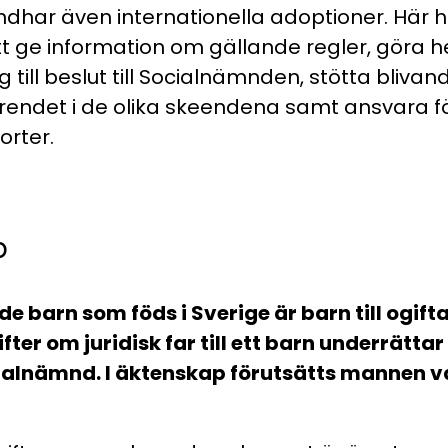
ndhar även internationella adoptioner. Här 
 ge information om gällande regler, göra 
till beslut till Socialnämnden, stötta blivande
 ärendet i de olika skeendena samt ansvara f
orter.
p
de barn som föds i Sverige är barn till ogift
ter om juridisk far till ett barn underrätta
nämnd. I äktenskap förutsätts mannen vara