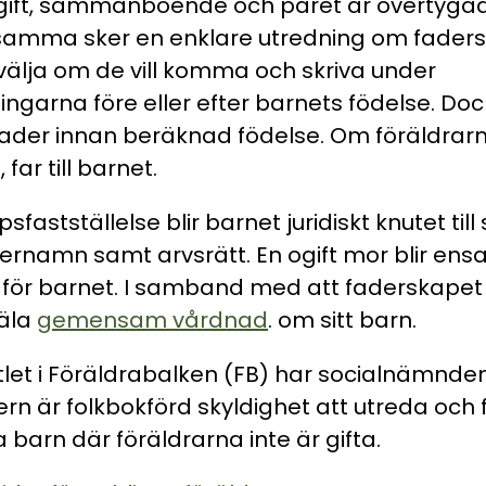
ift, sammanboende och paret är övertygad
amma sker en enklare utredning om faders
välja om de vill komma och skriva under
garna före eller efter barnets födelse. Dock
ader innan beräknad födelse. Om föräldrarna 
far till barnet.
stställelse blir barnet juridiskt knutet till s
ternamn samt arvsrätt. En ogift mor blir en
ör barnet. I samband med att faderskapet f
äla
gemensam vårdnad
. om sitt barn.
tlet i Föräldrabalken (FB) har socialnämnden
är folkbokförd skyldighet att utreda och f
a barn där föräldrarna inte är gifta.