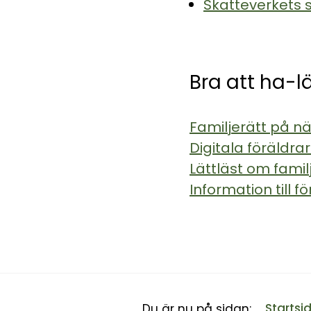
Skatteverkets s
Bra att ha-l
Familjerätt på nä
Digitala föräldra
Lättläst om famil
Information till
Startsi
Du är nu på sidan: