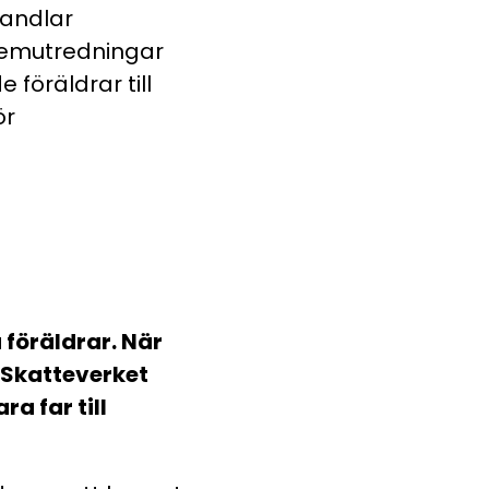
handlar
hemutredningar
 föräldrar till
ör
a föräldrar. När
r Skatteverket
 far till