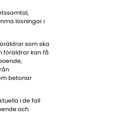
etssamtal,
amma lösningar i
föräldrar som ska
m föräldrar kan få
 boende,
från
som betonar
ella i de fall
boende och