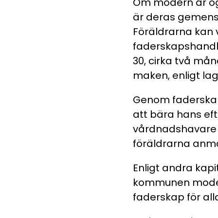
Om modern är og
är deras gemens
Föräldrarna kan 
faderskapshandlin
30, cirka två mån
maken, enligt lag, 
Genom faderskapsfa
att bära hans ef
vårdnadshavare f
föräldrarna anm
Enligt andra kapi
kommunen modern 
faderskap för all