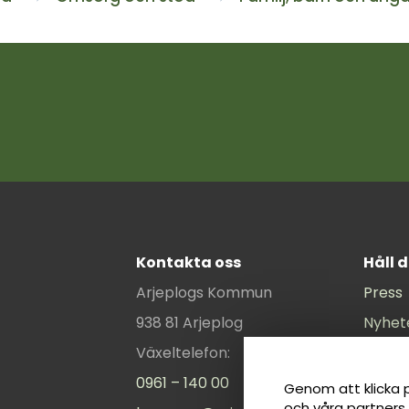
Kontakta oss
Håll 
Arjeplogs Kommun
Press
938 81 Arjeplog
Nyhet
Växeltelefon:
Komm
0961 – 140 00
Kommu
Genom att klicka p
och våra partners