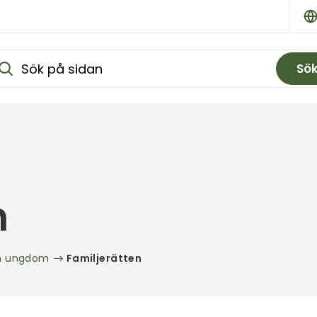
Sö
n
ch ungdom
Familjerätten