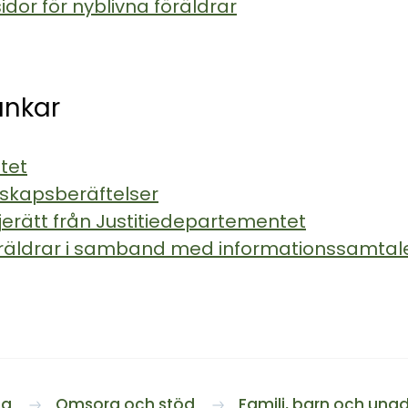
idor för nyblivna föräldrar
änkar
tet
rskapsberäftelser
jerätt från Justitiedepartementet
 föräldrar i samband med informationssamtal
da
Omsorg och stöd
Familj, barn och un