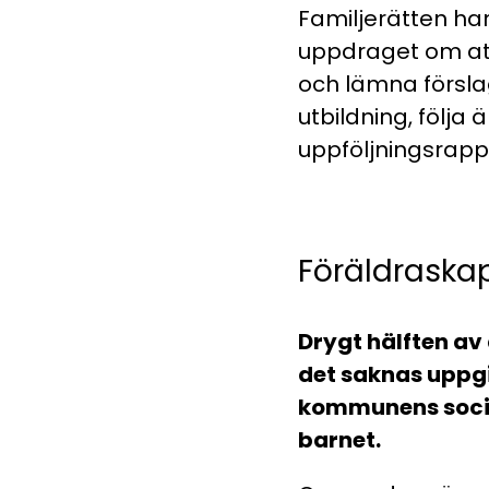
Familjerätten ha
uppdraget om att
och lämna förslag 
utbildning, följa
uppföljningsrapp
Föräldraska
Drygt hälften av 
det saknas uppgif
kommunens social
barnet.