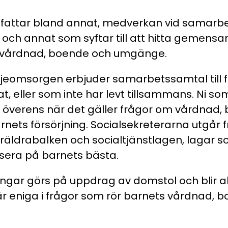
mfattar bland annat, medverkan vid samarb
 och annat som syftar till att hitta gemens
 vårdnad, boende och umgänge.
iljeomsorgen erbjuder samarbetssamtal till 
at, eller som inte har levt tillsammans. Ni so
 överens när det gäller frågor om vårdnad,
ets försörjning. Socialsekreterarna utgår 
föräldrabalken och socialtjänstlagen, lagar 
usera på barnets bästa.
gar görs på uppdrag av domstol och blir aktu
 är eniga i frågor som rör barnets vårdnad, 