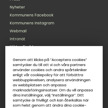
Nyheter
Kommunens Facebook
Kommunens Instagram
Webmail
Intranät
Hitta direkt
Öppettider
Genom att klicka på “Acceptera cookies”
Felanmälan
samtycker du till att vi och våra partners
använder cookies och andra spårtekniker
Anslagstavla
enligt vår cookiepolicy för att förbättra
Lediga jobb
webbupplevelsen, analysera användningen
av webbplatsen och anpassa
Tillgänglighetsredogörelse
marknadsföringsinsatser. Om du vill anpassa
Taxor
dina inställningar, välj “Inställningar”. Ditt
samtycke är frivilligt och kan återkallas när
som helst genom att ändra dina cookie-