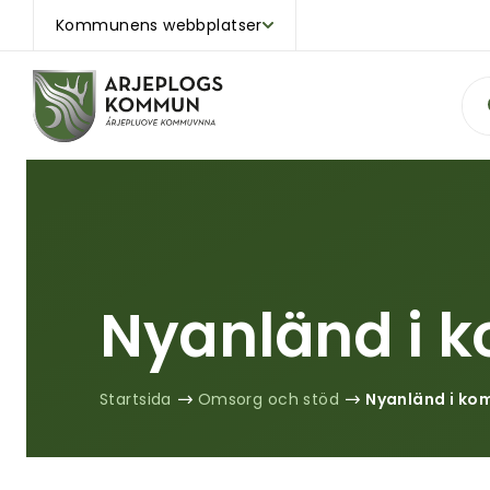
Kommunens webbplatser
Sök
Nyanländ i
Startsida
Omsorg och stöd
Nyanländ i k