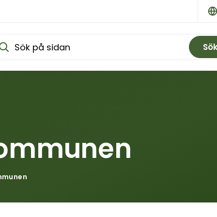
Sö
 kommunen
ommunen