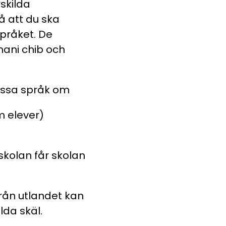
skilda
å att du ska
pråket. De
omani chib och
ssa språk om
em elever)
skolan får skolan
rån utlandet kan
lda skäl.