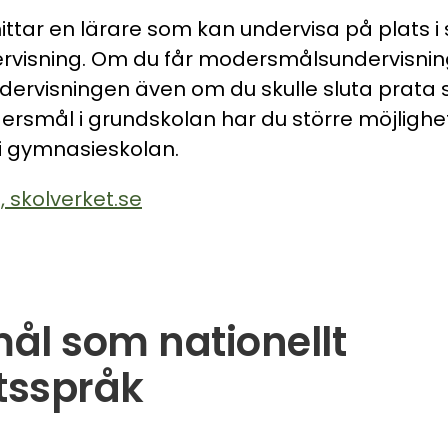
ittar en lärare som kan undervisa på plats i 
ervisning. Om du får modersmålsundervisning
ndervisningen även om du skulle sluta prat
rsmål i grundskolan har du större möjlighet
 i gymnasieskolan.
, skolverket.se
l som nationellt
tsspråk