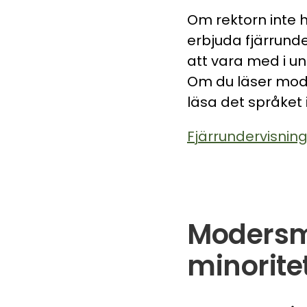
Om rektorn inte h
erbjuda fjärrund
att vara med i u
Om du läser mode
läsa det språket
Fjärrundervisning
Modersmå
minorite