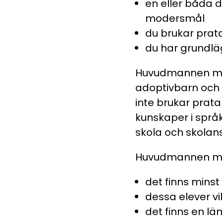
en eller båda 
modersmål
du brukar pra
du har grundlä
Huvudmannen mås
adoptivbarn och 
inte brukar pra
kunskaper i spr
skola och skolans
Huvudmannen mås
det finns minst
dessa elever vil
det finns en lä