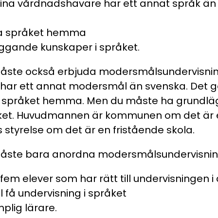
dina vårdnadshavare har ett annat språk ä
ta språket hemma
ggande kunskaper i språket.
te också erbjuda modersmålsundervisning 
har ett annat modersmål än svenska. Det g
ta språket hemma. Men du måste ha grundl
åket. Huvudmannen är kommunen om det är
 styrelse om det är en fristående skola.
te bara anordna modersmålsundervisning 
 fem elever som har rätt till undervisningen i
l få undervisning i språket
mplig lärare.