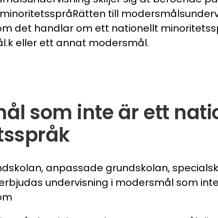
 minoritetsspråRätten till modersmålsundervis
 det handlar om ett nationellt minoritetssp
k eller ett annat modersmål.
l som inte är ett natio
tsspråk
ndskolan, anpassade grundskolan, specials
rbjudas undervisning i modersmål som inte ä
 om