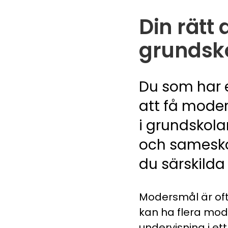
Din rätt
grundsk
Du som har 
att få mode
i grundskol
och sameskol
du särskilda
Modersmål är ofta 
kan ha flera mode
undervisning i et