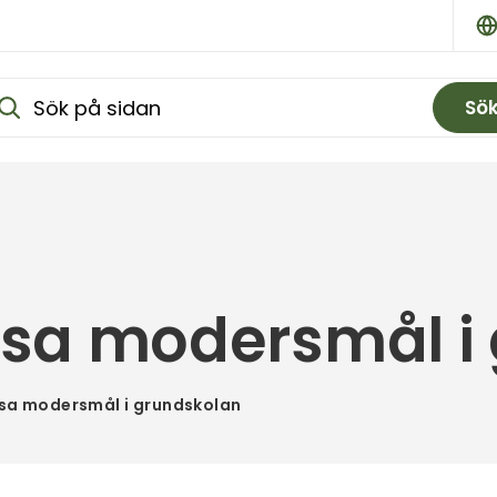
Sö
 läsa modersmål 
läsa modersmål i grundskolan