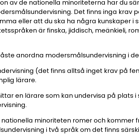
on av de nationella minoriteterna har du sär
modersmålsundervisning. Det finns inga krav p
mma eller att du ska ha några kunskaper i s
tetsspråken är finska, jiddisch, meänkieli, r
ste anordna modersmålsundervisning i de
undervisning (det finns alltså inget krav på f
mplig lärare.
ittar en lärare som kan undervisa på plats i 
rvisning.
n nationella minoriteten romer och kommer f
ndervisning i två språk om det finns särski