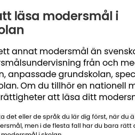
 att läsa modersmål i
olan
ett annat modersmål än svenska
rsmålsundervisning från och med
an, anpassade grundskolan, spec
an. Om du tillhör en nationell m
 rättigheter att läsa ditt moders
det eller de språk du lär dig först, när du är
rsmål, men i de flesta fall har du bara rätt 
t modersmål i skolan.