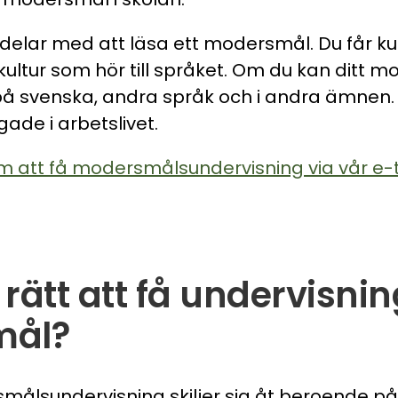
ördelar med att läsa ett modersmål. Du får 
kultur som hör till språket. Om du kan ditt 
 på svenska, andra språk och i andra ämnen
gade i arbetslivet.
 att få modersmålsundervisning via vår e-
rätt att få undervisnin
mål?
rsmålsundervisning skiljer sig åt beroende p