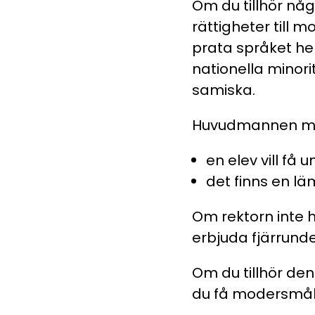
Om du tillhör någ
rättigheter till 
prata språket he
nationella minori
samiska.
Huvudmannen må
en elev vill få 
det finns en lä
Om rektorn inte h
erbjuda fjärrunde
Om du tillhör de
du få modersmålsu