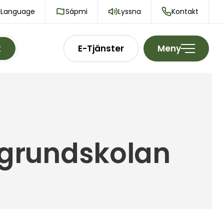
Language
Sápmi
Lyssna
Kontakt
k
E-Tjänster
Meny
i grundskolan