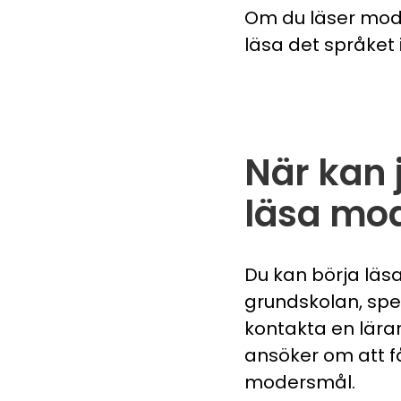
Om du läser mode
läsa det språket
När kan 
läsa mo
Du kan börja läs
grundskolan, spe
kontakta en lärar
ansöker om att f
modersmål.