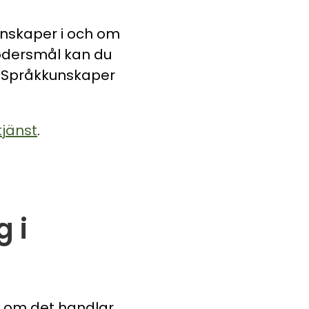
kunskaper i och om
modersmål kan du
. Språkkunskaper
tjänst
.
g i
å om det handlar