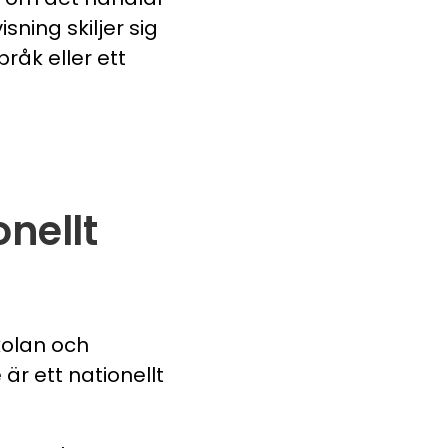
ning skiljer sig
råk eller ett
nellt
kolan och
r ett nationellt