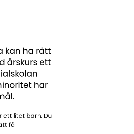
 kan ha rätt
 årskurs ett
ialskolan
inoritet har
mål.
 ett litet barn. Du
att få