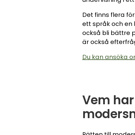
Det finns flera f
ett språk och en 
också bli bättre
är också efterfrå
Du kan ansöka om
Vem har 
moders
Rätten till mode