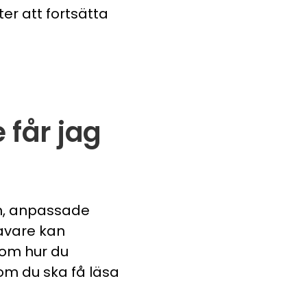
er att fortsätta
 får jag
an, anpassade
avare kan
 om hur du
om du ska få läsa