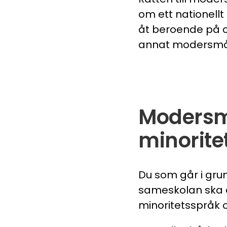
om ett nationellt
åt beroende på om
annat modersmål.
Modersmå
minorite
Du som går i gru
sameskolan ska e
minoritetsspråk