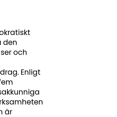
okratiskt
a den
ser och
rag. Enligt
 fem
 sakkunniga
verksamheten
n är