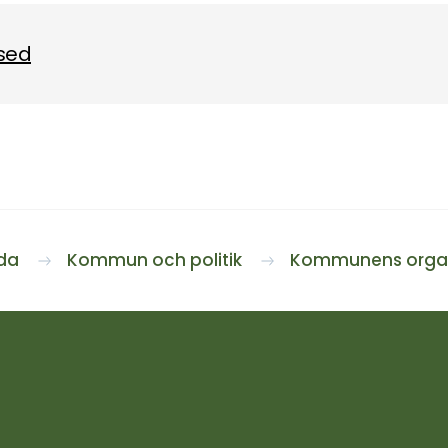
sed
ida
Kommun och politik
Kommunens organ