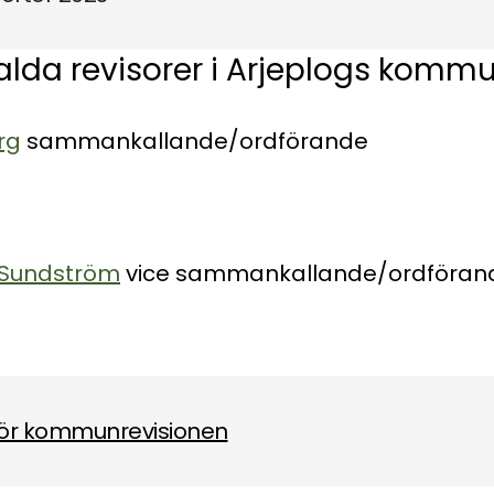
alda revisorer i Arjeplogs komm
rg
sammankallande/ordförande
 Sundström
vice sammankallande/ordföran
ör kommunrevisionen