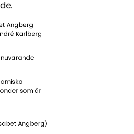
nde.
bet Angberg
André Karlberg
r nuvarande
onomiska
 fonder som är
lisabet Angberg)