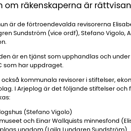
och om räkenskaperna är rättvisa
un är de förtroendevalda revisorerna Elisa
dgren Sundström (vice ordf), Stefano Vigolo, 
on.
äden är en tjänst som upphandlas och unde
C som har uppdraget.
 också kommunala revisorer i stiftelser, ek
lag. I Arjeplog är det följande stiftelser och
kas:
plogshus (Stefano Vigolo)
ermuseet och Einar Wallquists minnesfond (E
eplogs ungdom (Laila Lundgren Sundström)