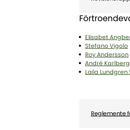
Förtroendev
Elisabet Angbe
Stefano Vigolo
Roy Andersson
André Karlberg
Laila Lundgren
Reglemente f