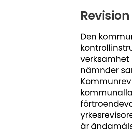
Revision
Den kommunal
kontrollins
verksamhet 
nämnder sa
Kommunrevis
kommunalla
förtroendeva
yrkesreviso
är ändamålse