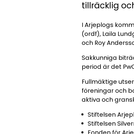
tillräcklig 
I Arjeplogs komm
(ordf), Laila Lun
och Roy Anderss
Sakkunniga bitr
period är det Pw
Fullmäktige utser
föreningar och bo
aktiva och grans
Stiftelsen Arje
Stiftelsen Silv
Fonden för Arj