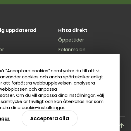
dig uppdaterad
Hitta direkt
Öppettider
er
Felanmälan
unens Facebook
Anslagstavla
nens Instagram
Lediga jobb
å “Acceptera cookies” samtycker du till att vi
 använder cookies och andra spårtekniker enligt
il
Tillgänglighetsredogörelse
ör att förbättra webbupplevelsen, analysera
ät
Taxor
webbplatsen och anpassa
atser. Om du vill anpassa dina inställningar, välj
tt samtycke är frivilligt och kan återkallas när som
dra dina cookie-inställningar.
Acceptera alla
ingar
Tillbaka till toppen av sidan