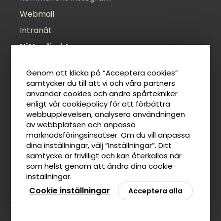
Webmail
Intranät
Hitta direkt
Öppettider
Genom att klicka på “Acceptera cookies”
Felanmälan
samtycker du till att vi och våra partners
använder cookies och andra spårtekniker
Anslagstavla
enligt vår cookiepolicy för att förbättra
Lediga jobb
webbupplevelsen, analysera användningen
av webbplatsen och anpassa
Tillgänglighetsredogörelse
marknadsföringsinsatser. Om du vill anpassa
Taxor
dina inställningar, välj “Inställningar”. Ditt
samtycke är frivilligt och kan återkallas när
som helst genom att ändra dina cookie-
inställningar.
Cookie inställningar
Acceptera alla
Tillbaka till toppen av sidan