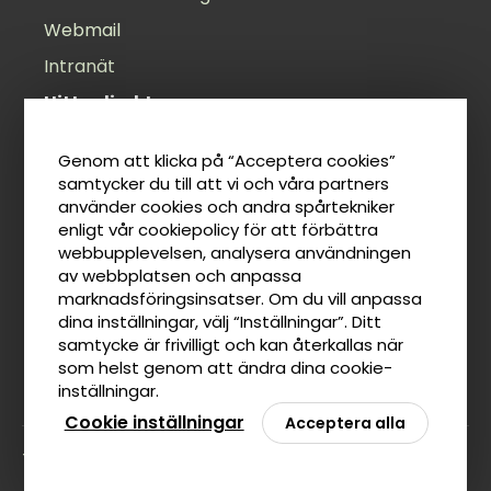
Webmail
Intranät
Hitta direkt
Öppettider
Genom att klicka på “Acceptera cookies”
Felanmälan
samtycker du till att vi och våra partners
använder cookies och andra spårtekniker
Anslagstavla
enligt vår cookiepolicy för att förbättra
Lediga jobb
webbupplevelsen, analysera användningen
av webbplatsen och anpassa
Tillgänglighetsredogörelse
marknadsföringsinsatser. Om du vill anpassa
Taxor
dina inställningar, välj “Inställningar”. Ditt
samtycke är frivilligt och kan återkallas när
som helst genom att ändra dina cookie-
inställningar.
Cookie inställningar
Acceptera alla
Tillbaka till toppen av sidan