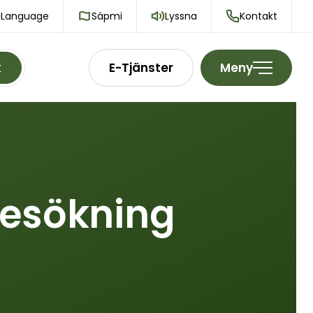
Language
Sápmi
Lyssna
Kontakt
k
E-Tjänster
Meny
gesökning