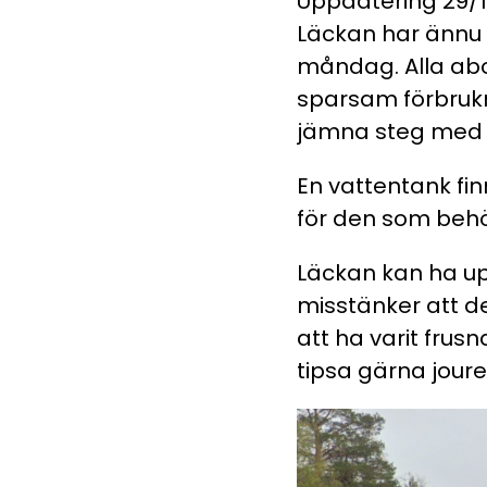
Uppdatering 29/11 
Läckan har ännu i
måndag. Alla abo
sparsam förbrukni
jämna steg med 
En vattentank f
för den som beh
Läckan kan ha up
misstänker att de
att ha varit frusn
tipsa gärna joure