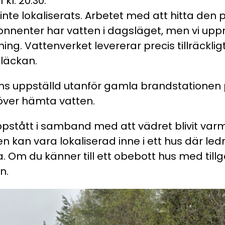
kl. 20.30:
nte lokaliserats. Arbetet med att hitta den p
nnenter har vatten i dagsläget, men vi uppm
ng. Vattenverket levererar precis tillräckligt
läckan.
inns uppställd utanför gamla brandstatio
över hämta vatten.
pstått i samband med att vädret blivit varm
n kan vara lokaliserad inne i ett hus där ledn
a. Om du känner till ett obebott hus med tillgå
n.