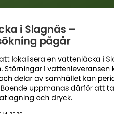
cka i Slagnäs –
sökning pågår
tt lokalisera en vattenläcka i 
 Störningar i vattenleveransen 
h delar av samhället kan perio
. Boende uppmanas därför att t
atlagning och dryck.