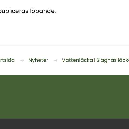
publiceras löpande.
rtsida
Nyheter
Vattenläcka i Slagnäs läc