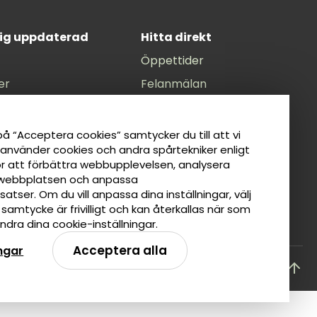
dig uppdaterad
Hitta direkt
Öppettider
er
Felanmälan
unens Facebook
Anslagstavla
nens Instagram
Lediga jobb
å “Acceptera cookies” samtycker du till att vi
 använder cookies och andra spårtekniker enligt
il
Tillgänglighetsredogörelse
ör att förbättra webbupplevelsen, analysera
ät
Taxor
webbplatsen och anpassa
atser. Om du vill anpassa dina inställningar, välj
tt samtycke är frivilligt och kan återkallas när som
dra dina cookie-inställningar.
Acceptera alla
ingar
Tillbaka till toppen av sidan