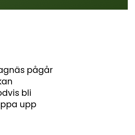
Slagnäs pågår
kan
dvis bli
appa upp