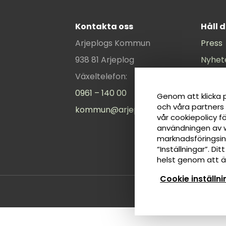
Kontakta oss
Håll 
Arjeplogs Kommun
Press
938 81 Arjeplog
Nyhet
Växeltelefon:
Komm
0961 – 140 00
Kommu
Genom att klicka p
och våra partners
kommun@arjeplog.se
Webma
vår cookiepolicy f
Intran
användningen av 
marknadsföringsins
“Inställningar”. Di
helst genom att än
Cookie inställn