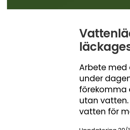
Vattenlä
läckage
Arbete med a
under dagen.
förekomma oc
utan vatten
vatten för m