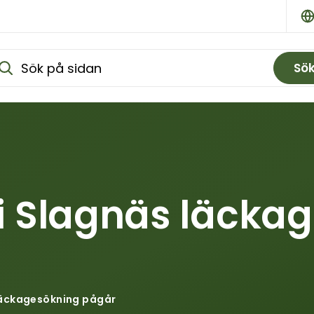
Sö
i Slagnäs läcka
läckagesökning pågår