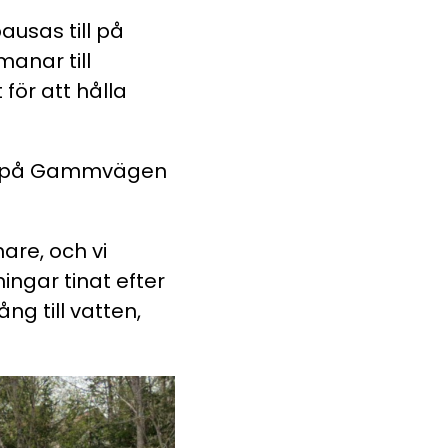
ausas till på
anar till
 för att hålla
nen på Gammvägen
are, och vi
ingar tinat efter
ng till vatten,